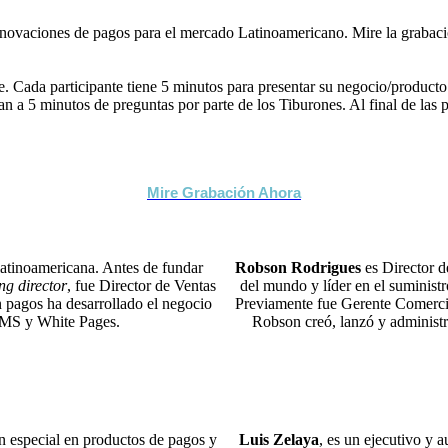
nnovaciones de pagos para el mercado Latinoamericano. Mire la grabaci
de. Cada participante tiene 5 minutos para presentar su negocio/product
tan a 5 minutos de preguntas por parte de los Tiburones. Al final de las
Mire Grabación Ahora
latinoamericana. Antes de fundar
Robson Rodrigues
es Director d
g director
, fue Director de Ventas
del mundo y líder en el suministr
agos ha desarrollado el negocio
Previamente fue Gerente Comerci
 RMS y White Pages.
Robson creó, lanzó y adminis
en especial en productos de pagos y
Luis Zelaya
, es un ejecutivo y 