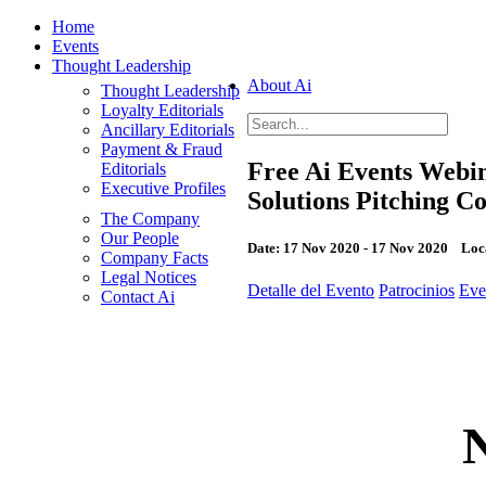
Home
Events
Thought Leadership
About Ai
Thought Leadership
Loyalty Editorials
Ancillary Editorials
Payment & Fraud
Free Ai Events Webi
Editorials
Executive Profiles
Solutions Pitching Co
The Company
Our People
Date:
17 Nov 2020 - 17 Nov 2020
Loca
Company Facts
Legal Notices
Detalle del Evento
Patrocinios
Eve
Contact Ai