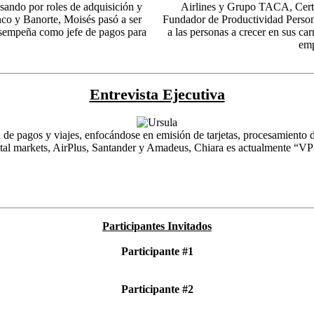
sando por roles de adquisición y
Airlines y Grupo TACA, Cert
o y Banorte, Moisés pasó a ser
Fundador de Productividad Person
sempeña como jefe de pagos para
a las personas a crecer en sus ca
emp
Entrevista Ejecutiva
 de pagos y viajes, enfocándose en emisión de tarjetas, procesamiento d
l markets, AirPlus, Santander y Amadeus, Chiara es actualmente “VP
Participantes Invitados
Participante #1
Participante
#2